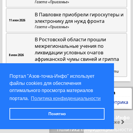
Газета «Приазовье»
В Павловке приобрели гироскутеры и
электронику для нужд фронта
11 июн 2026
Газета «Приазовье»
В Ростовской области прошли
межрегиональные учения по
ликвидации условных очагов
8 июн 2026
африканской чумы свиней и гриппа
птиц
Пресс-служба губернатора Ростовской области
Портал "Азов-точка-Инфо" использует
файлы cookies для обеспечения
оптимального просмотра материалов
Статистика
портала.
Политика конфиденциальности
Понятно
© 2000-2026 Азов-точка-Инфо
раньше
позже
Политика конфиденциальности