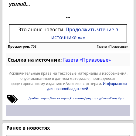
усилий…
Это анонс новости.
Продолжить чтение в
источнике »»»
Просмотров:
708
Газета «Приазовье»
Ссылка на источник:
Газета «Приазовье»
Исключительные права на текстовые материалы и изображения,
опубликованные в данном материале, принадлежат
процитированному изданию и/или его партнерам.
Информация
для правообладателей
.
Донбасс
город Москва
город Ростов-на-Дону
город Санкт-Петербург
Ранее в новостях