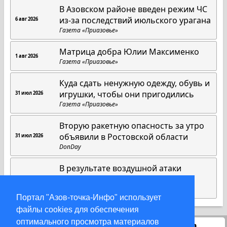
В Азовском районе введен режим ЧС
из-за последствий июльского урагана
6 авг 2026
Газета «Приазовье»
Матрица добра Юлии Максименко
1 авг 2026
Газета «Приазовье»
Куда сдать ненужную одежду, обувь и
игрушки, чтобы они пригодились
31 июл 2026
Газета «Приазовье»
Вторую ракетную опасность за утро
объявили в Ростовской области
31 июл 2026
DonDay
В результате воздушной атаки
поврежден дом в Азовском район
31 июл 2026
DonDay
Портал "Азов-точка-Инфо" использует
файлы cookies для обеспечения
оптимального просмотра материалов
Статистика