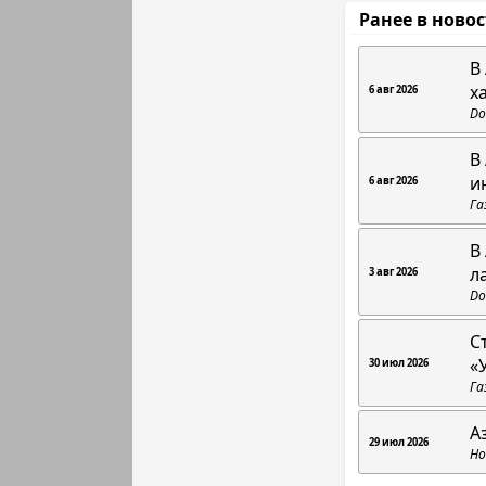
Ранее в ново
В
х
6 авг 2026
Do
В
и
6 авг 2026
Га
В
л
3 авг 2026
Do
С
«
30 июл 2026
Га
А
29 июл 2026
Но