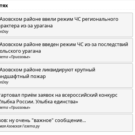
стях
 Азовском районе ввели режим ЧС регионального
арактера из-за урагана
nDay
 Азовском районе введен режим ЧС из-за последствий
юльского урагана
зета «Приазовье»
 Азовском районе ликвидируют крупный
андшафтный пожар
nDay
тартовал приём заявок на всероссийский конкурс
Улыбка России. Улыбка единства»
зета «Приазовье»
зов: ну очень "важное" сообщение...
вая Азовская Газета.ру