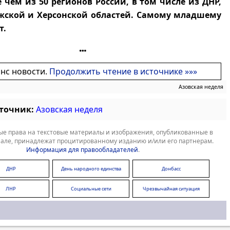
е чем из 50 регионов России, в том числе из ДНР,
жской и Херсонской областей. Самому младшему
т.
онс новости.
Продолжить чтение в источнике »»»
Азовская неделя
сточник:
Азовская неделя
е права на текстовые материалы и изображения, опубликованные в
але, принадлежат процитированному изданию и/или его партнерам.
Информация для правообладателей
.
ДНР
День народного единства
Донбасс
ЛНР
Социальные сети
Чрезвычайная ситуация