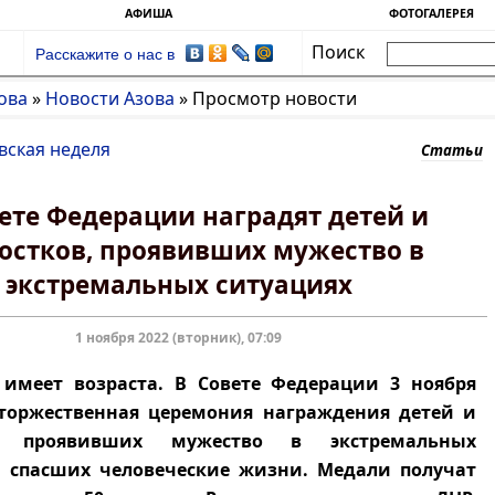
АФИША
ФОТОГАЛЕРЕЯ
Поиск
Расскажите о нас в
ова
»
Новости Азова
»
Просмотр новости
вская неделя
Статьи
ете Федерации наградят детей и
остков, проявивших мужество в
экстремальных ситуациях
1 ноября 2022 (вторник), 07:09
 имеет возраста. В Совете Федерации 3 ноября
 торжественная церемония награждения детей и
в, проявивших мужество в экстремальных
и спасших человеческие жизни. Медали получат