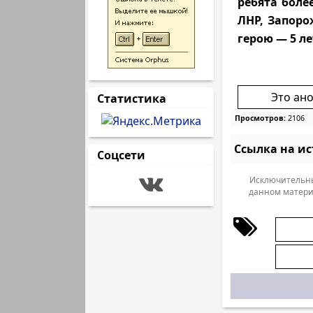
ребята боле
ЛНР, Запоро
герою — 5 ле
Это ан
Статистика
Просмотров:
2106
Ссылка на и
Соцсети
Исключительны
данном матери