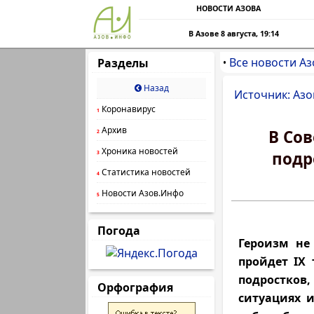
НОВОСТИ АЗОВА
В Азове 8 августа, 19:14
Все новости Аз
Разделы
•
Назад
Источник: Азо
Коронавирус
1
Архив
В Сов
2
Хроника новостей
подр
3
Статистика новостей
4
Новости Азов.Инфо
5
Погода
Героизм не
пройдет IX
подростко
Орфография
ситуациях 