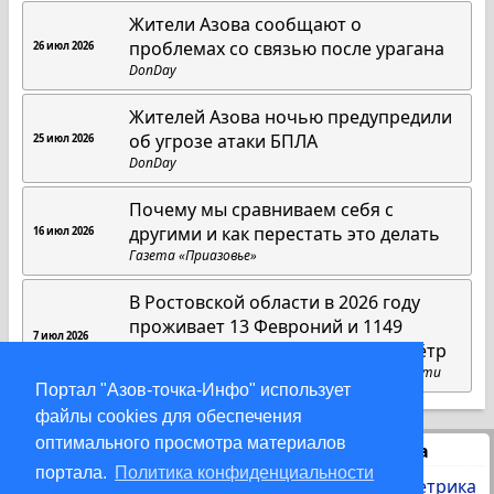
Жители Азова сообщают о
проблемах со связью после урагана
26 июл 2026
DonDay
Жителей Азова ночью предупредили
об угрозе атаки БПЛА
25 июл 2026
DonDay
Почему мы сравниваем себя с
другими и как перестать это делать
16 июл 2026
Газета «Приазовье»
В Ростовской области в 2026 году
проживает 13 Февроний и 1149
7 июл 2026
мужчин и мальчиков по имени Пётр
Пресс-служба губернатора Ростовской области
Портал "Азов-точка-Инфо" использует
файлы cookies для обеспечения
оптимального просмотра материалов
Статистика
портала.
Политика конфиденциальности