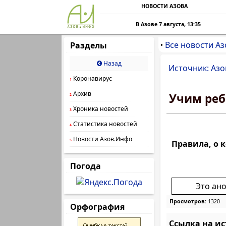
НОВОСТИ АЗОВА
В Азове 7 августа, 13:35
Все новости Аз
Разделы
•
Назад
Источник: Азо
Коронавирус
1
Архив
Учим реб
2
Хроника новостей
3
Статистика новостей
4
Новости Азов.Инфо
5
Правила, о 
Погода
Это ан
Просмотров:
1320
Орфография
Ссылка на и