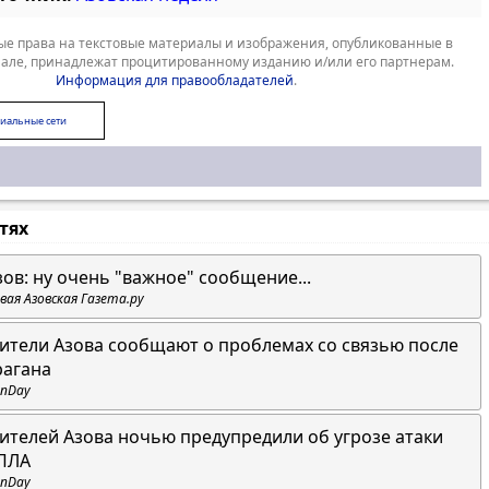
е права на текстовые материалы и изображения, опубликованные в
але, принадлежат процитированному изданию и/или его партнерам.
Информация для правообладателей
.
иальные сети
стях
зов: ну очень "важное" сообщение...
вая Азовская Газета.ру
ители Азова сообщают о проблемах со связью после
рагана
nDay
ителей Азова ночью предупредили об угрозе атаки
ПЛА
nDay