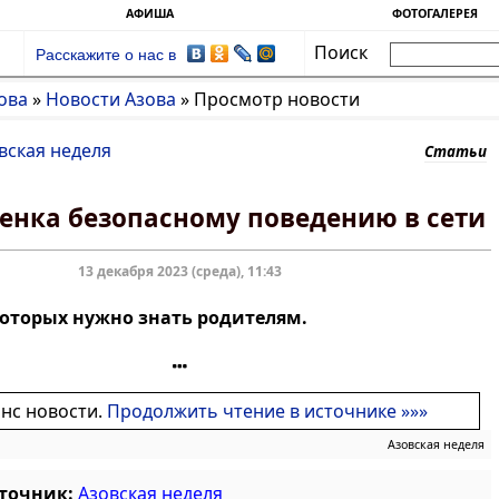
АФИША
ФОТОГАЛЕРЕЯ
Поиск
Расскажите о нас в
ова
»
Новости Азова
»
Просмотр новости
вская неделя
Статьи
енка безопасному поведению в сети
13 декабря 2023 (среда), 11:43
которых нужно знать родителям.
онс новости.
Продолжить чтение в источнике »»»
Азовская неделя
сточник:
Азовская неделя