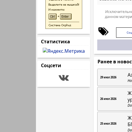
Исключительны
данном матери
Соц
Статистика
Ранее в ново
Соцсети
А
29 июл 2026
Но
Ж
у
26 июл 2026
Do
Ж
Б
25 июл 2026
Do