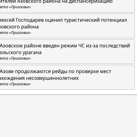
ителей Азовского района на диспансеризацию
зета «Приазовье»
лексей Господарев оценил туристический потенциал
зовского района
зета «Приазовье»
 Азовском районе введен режим ЧС из-за последствий
юльского урагана
зета «Приазовье»
 Азове продолжаются рейды по проверке мест
ахождения несовершеннолетних
зета «Приазовье»