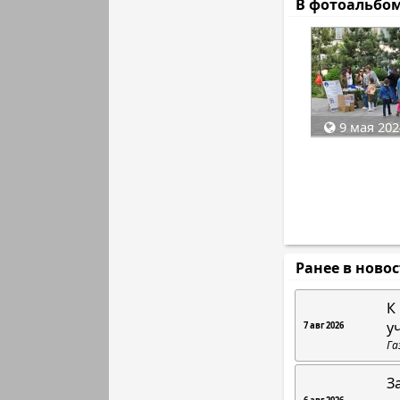
В фотоальбо
9 мая 202
Ранее в ново
К
у
7 авг 2026
Га
З