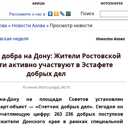
АФИША
ФОТОГАЛЕРЕЯ
Поиск
Расскажите о нас в
ова
»
Новости Азова
»
Просмотр новости
вская неделя
Новости Азова
 добра на Дону: Жители Ростовской
ти активно участвуют в Эстафете
добрых дел
10 июля 2024 (среда), 06:15
-на-Дону на площади Советов установлен
рт-объект — «Счетчик добрых дел». Сегодня он
ечатляющую цифру: 263 236 добрых поступков
жители Донского края в рамках специальной