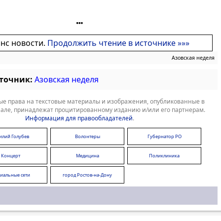
онс новости.
Продолжить чтение в источнике »»»
Азовская неделя
сточник:
Азовская неделя
е права на текстовые материалы и изображения, опубликованные в
але, принадлежат процитированному изданию и/или его партнерам.
Информация для правообладателей
.
илий Голубев
Волонтеры
Губернатор РО
Концерт
Медицина
Поликлиника
иальные сети
город Ростов-на-Дону