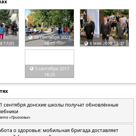
мах
10 сентября 2022
4 17:01
16:45
8 мая 2018 15:07
5 сентября 2017
18:25
стях
 1 сентября донские школы получат обновлённые
чебники
зета «Приазовье»
абота о здоровье: мобильная бригада доставляет