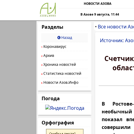
НОВОСТИ АЗОВА
В Азове 9 августа, 11:44
Все новости Аз
Разделы
•
Назад
Источник: Азо
Коронавирус
1
Архив
Счетчик
2
Хроника новостей
облас
3
Статистика новостей
4
Новости Азов.Инфо
5
Погода
В Ростове
необычный а
показал вп
Орфография
совершили 