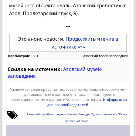
музейного объекта «Валы Азовской крепости» (г.
Азов, Пролетарский спуск, 9).
Это анонс новости.
Продолжить чтение в
источнике »»»
Просмотров:
1301
Азовский музей-заповедник
Ссылка на источник:
Азовский музей-
заповедник
Исключительные права на текстовые материалы и изображения,
опубликованные в данном материале, принадлежат
процитированному изданию и/или его партнерам.
Информация
для правообладателей
.
Азовский музей-заповедник
Казаки
Концерт
Туризм
фестиваль "Осада
Азова 1641 года"