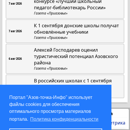
конкурсе «Лучший школьный
7 авг 2026
педагог-библиотекарь России»
Газета «Приазовье»
К 1 сентября донские школы получат
обновлённые учебники
7 авг 2026
Газета «Приазовье»
Алексей Господарев оценил
туристический потенциал Азовского
6 авг 2026
района
Газета «Приазовье»
В российских школах с 1 сентября
начнут изучать арабский язык
6 авг 2026
Газета «Приазовье»
Портал "Азов-точка-Инфо" использует
файлы cookies для обеспечения
оптимального просмотра материалов
Статистика
портала.
Политика конфиденциальности