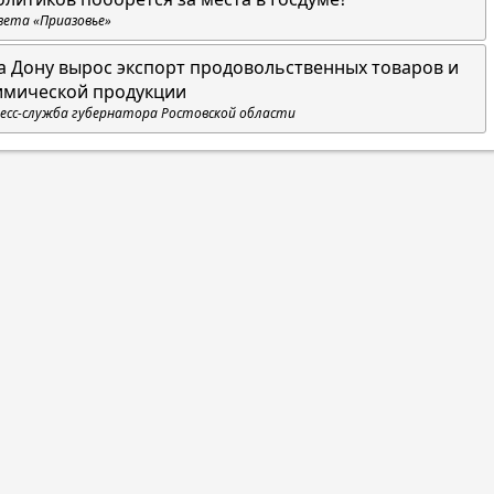
зета «Приазовье»
а Дону вырос экспорт продовольственных товаров и
имической продукции
есс-служба губернатора Ростовской области