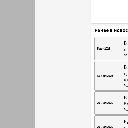
Ранее в ново
В
н
5 авг 2026
Га
В
ц
30 июл 2026
в
Га
В
б
29 июл 2026
Га
Б
п
29 июл 2026