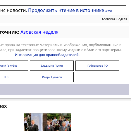
онс новости.
Продолжить чтение в источнике »»»
Азовская неделя
сточник:
Азовская неделя
е права на текстовые материалы и изображения, опубликованные в
але, принадлежат процитированному изданию и/или его партнерам.
Информация для правообладателей
.
илий Голубев
Владимир Путин
Губернатор РО
ЕГЭ
Игорь Гуськов
мах