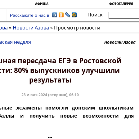
АФИША
ФОТОГАЛЕРЕЯ
Поиск
Расскажите о нас в
ова
»
Новости Азова
»
Просмотр новости
вская неделя
Новости Азова
ная пересдача ЕГЭ в Ростовской
сти: 80% выпускников улучшили
результаты
23 июля 2024 (вторник), 06:10
ьные экзамены помогли донским школьникам
баллы и получить новые возможности для