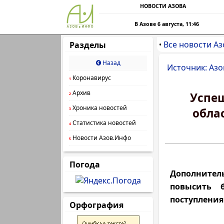
НОВОСТИ АЗОВА
В Азове 6 августа, 11:46
Все новости Аз
Разделы
•
Назад
Источник: Азо
Коронавирус
1
Архив
Успеш
2
Хроника новостей
обла
3
Статистика новостей
4
Новости Азов.Инфо
5
Погода
Дополнител
повысить 
поступления
Орфография