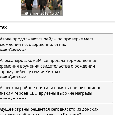
8 мая 2018 15:07
стях
 Азове продолжаются рейды по проверке мест
ахождения несовершеннолетних
зета «Приазовье»
 Александровском ЗАГСе прошла торжественная
еремония вручения свидетельства о рождении
торому ребенку семьи Хижняк
зета «Приазовье»
 Азовском районе почтили память павших воинов:
лизким героев СВО вручены высокие награды
зета «Приазовье»
удущее страны решается сегодня: кто из донских
олитиков поборется за места в Госдуме?