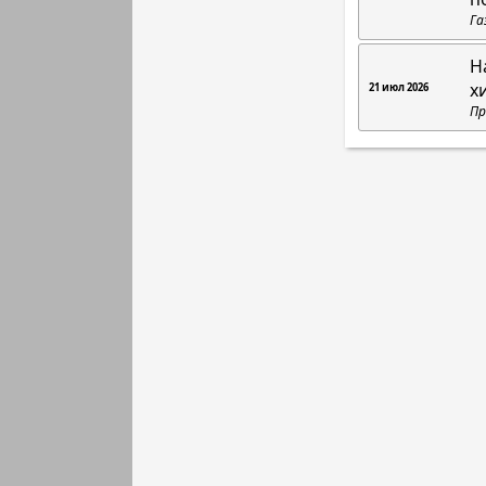
Га
Н
х
21 июл 2026
Пр