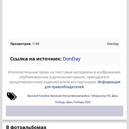
Просмотров:
1149
DonDay
Ссылка на источник:
DonDay
Исключительные права на текстовые материалы и изображения,
опубликованные в данном материале, принадлежат
процитированному изданию и/или его партнерам.
Информация
для правообладателей
.
Василий Голубев
Великая Отечественная война
Губернатор РО
День
Победы
День Победы 2024
В фотоальбомах