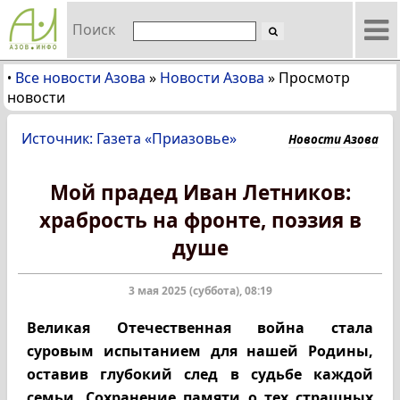
Поиск
Все новости Азова
»
Новости Азова
»
Просмотр
•
новости
Источник: Газета «Приазовье»
Новости Азова
Мой прадед Иван Летников:
храбрость на фронте, поэзия в
душе
3 мая 2025 (суббота), 08:19
Великая Отечественная война стала
суровым испытанием для нашей Родины,
оставив глубокий след в судьбе каждой
семьи. Сохранение памяти о тех страшных