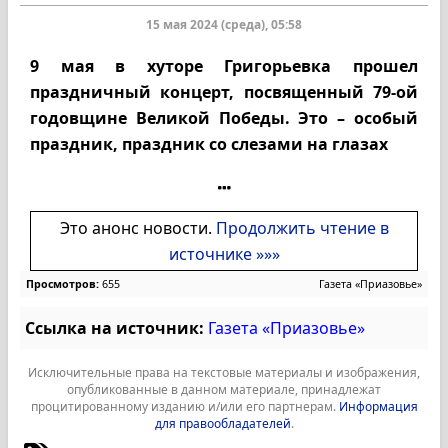
15 мая 2024 (среда), 05:58
9 мая в хуторе Григорьевка прошел
праздничный концерт, посвященный 79-ой
годовщине Великой Победы. Это – особый
праздник, праздник со слезами на глазах
Это анонс новости.
Продолжить чтение в
источнике »»»
Просмотров:
655
Газета «Приазовье»
Ссылка на источник:
Газета «Приазовье»
Исключительные права на текстовые материалы и изображения,
опубликованные в данном материале, принадлежат
процитированному изданию и/или его партнерам.
Информация
для правообладателей
.