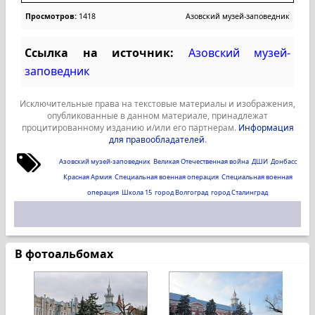
Просмотров:
1418
Азовский музей-заповедник
Ссылка на источник:
Азовский музей-
заповедник
Исключительные права на текстовые материалы и изображения,
опубликованные в данном материале, принадлежат
процитированному изданию и/или его партнерам.
Информация
для правообладателей
.
Азовский музей-заповедник
Великая Отечественная война
ДШИ
Донбасс
Красная Армия
Специальная военная операция
Специальная военная
операция
Школа 15
город Волгоград
город Сталинград
В фотоальбомах