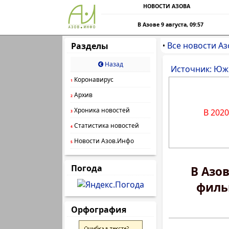
НОВОСТИ АЗОВА
В Азове 9 августа, 09:57
Все новости Аз
Разделы
•
Назад
Источник: Юж
Коронавирус
1
Архив
2
Хроника новостей
В 202
3
Статистика новостей
4
Новости Азов.Инфо
5
Погода
В Азо
филь
Орфография