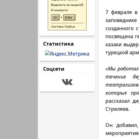
7 февраля в 
заповедник
созданного с
посвящена ге
Статистика
казаки выде
турецкой арм
«Мы работали
Соцсети
течение дв
театрализов
которые пр
рассказал д
Стреляев.
Он добавил,
мероприятия