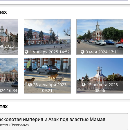
мах
я 2025
1 января 2025 14:52
9 мая 2024 17:11
28 декабря 2023
15 августа 2023
24 16:34
09:21
08:46
стях
асколотая империя и Азак под властью Мамая
зета «Приазовье»