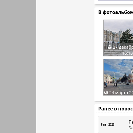
В фотоальбо
27 декабр
16:13
24 марта 20
Ранее в ново
Р
8 авг 2026
Га