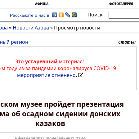
АФИША
ФОТОГАЛЕРЕЯ
Поиск
Расскажите о нас в
ова
»
Новости Азова
»
Просмотр новости
ный регион
Статьи
Это
устаревший
материал!
0-м году из-за пандемии коронавируса COVID-19
мероприятие отменено
.
вском музее пройдет презентация
ма об осадном сидении донских
казаков
6 февраля 2012 (понедельник), 12:44