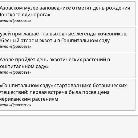
 Азовском музее-заповеднике отметят день рождения
Донского единорога»
зета «Приазовье»
узей приглашает на выходные: легенды кочевников,
ебесный атлас и экзоты в Гошпитальном саду
зета «Приазовье»
 Азове пройдет день экзотических растений в
Гошпитальном саду»
зета «Приазовье»
 «Гошпитальном саду» стартовал цикл ботанических
утешествий: первая встреча была посвящена
мериканским растениям
зета «Приазовье»