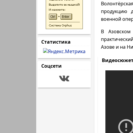
Волонтёрск
продукцию д
военной опе
В Азовском 
практически
Статистика
Азове и на Н
Видеосюже
Соцсети