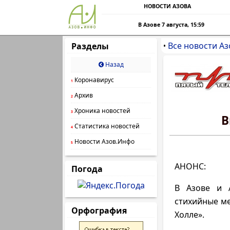
НОВОСТИ АЗОВА
В Азове 7 августа, 15:59
Все новости Аз
Разделы
•
Назад
Коронавирус
1
Архив
2
Хроника новостей
3
В
Статистика новостей
4
Новости Азов.Инфо
5
АНОНС:
Погода
В Азове и 
стихийные ме
Орфография
Холле».