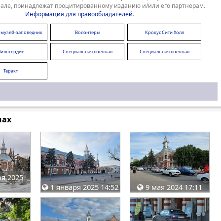
але, принадлежат процитированному изданию и/или его партнерам.
Информация для правообладателей
.
 музей-заповедник
Волонтеры
Крокус Сити Холл
илосердие
Специальная военная
Специальная военная
операция
операция
Теракт
мах
я 2025
1 января 2025 14:52
9 мая 2024 17:11