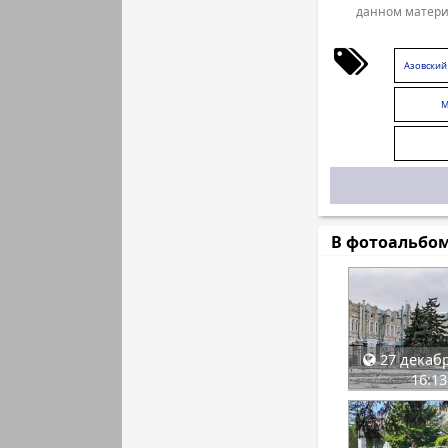
данном матери
Азовский
М
В фотоальбо
27 декабр
16:13