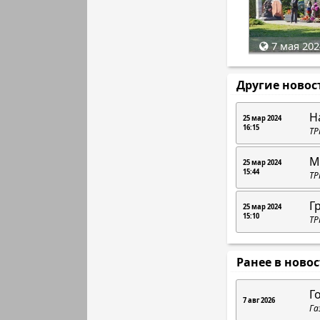
7 мая 202
Другие новос
Н
25 мар 2024
16:15
ТР
М
25 мар 2024
15:44
ТР
Г
25 мар 2024
15:10
ТР
Ранее в ново
Г
7 авг 2026
Га