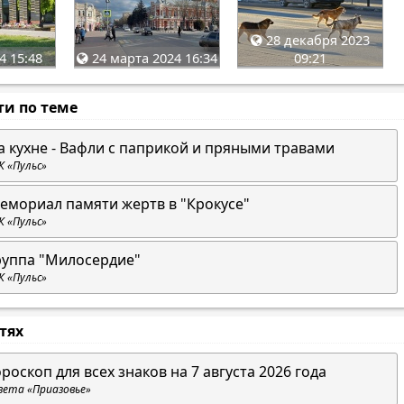
28 декабря 2023
4 15:48
24 марта 2024 16:34
09:21
ти по теме
а кухне - Вафли с паприкой и пряными травами
К «Пульс»
емориал памяти жертв в "Крокусе"
К «Пульс»
руппа "Милосердие"
К «Пульс»
стях
ороскоп для всех знаков на 7 августа 2026 года
зета «Приазовье»