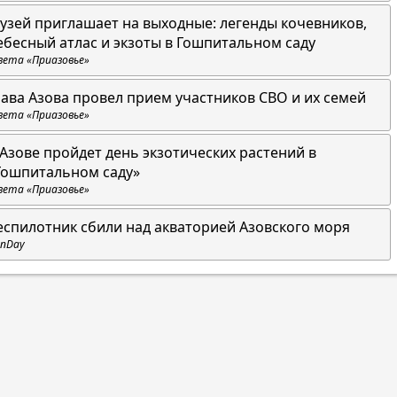
узей приглашает на выходные: легенды кочевников,
ебесный атлас и экзоты в Гошпитальном саду
зета «Приазовье»
лава Азова провел прием участников СВО и их семей
зета «Приазовье»
 Азове пройдет день экзотических растений в
Гошпитальном саду»
зета «Приазовье»
еспилотник сбили над акваторией Азовского моря
nDay