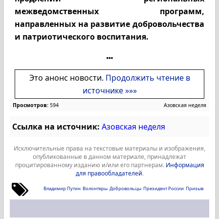
межведомственных программ,
направленных на развитие добровольчества
и патриотического воспитания.
Это анонс новости.
Продолжить чтение в
источнике »»»
Просмотров:
594
Азовская неделя
Ссылка на источник:
Азовская неделя
Исключительные права на текстовые материалы и изображения,
опубликованные в данном материале, принадлежат
процитированному изданию и/или его партнерам.
Информация
для правообладателей
.
Владимир Путин
Волонтеры
Добровольцы
Президент России
Призыв