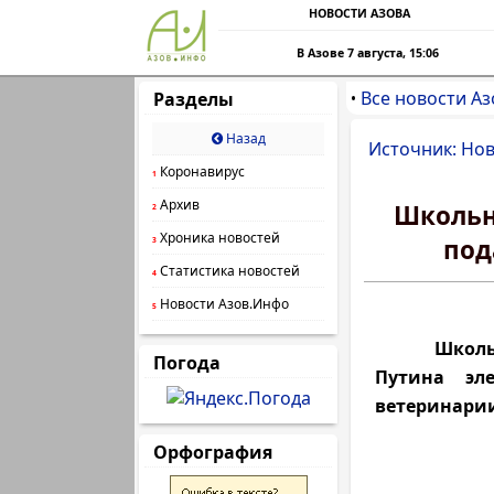
НОВОСТИ АЗОВА
В Азове 7 августа, 15:06
Все новости Аз
Разделы
•
Назад
Источник: Нов
Коронавирус
1
Архив
Школьн
2
Хроника новостей
под
3
Статистика новостей
4
Новости Азов.Инфо
5
Школьник 
Погода
Путина эле
ветеринари
Орфография