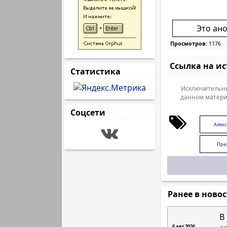
Это ан
Просмотров:
1176
Ссылка на и
Статистика
Исключительны
данном матери
Соцсети
Алек
Пре
Ранее в ново
В
6 авг 2026