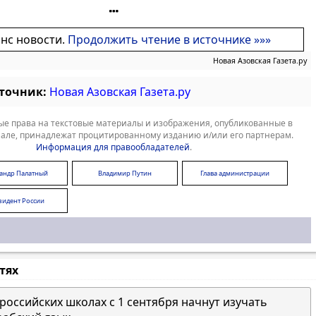
онс новости.
Продолжить чтение в источнике »»»
Новая Азовская Газета.ру
сточник:
Новая Азовская Газета.ру
е права на текстовые материалы и изображения, опубликованные в
але, принадлежат процитированному изданию и/или его партнерам.
Информация для правообладателей
.
сандр Палатный
Владимир Путин
Глава администрации
зидент России
стях
 российских школах с 1 сентября начнут изучать