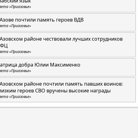
рабский язык
зета «Приазовье»
 Азове почтили память героев ВДВ
зета «Приазовье»
 Азовском районе чествовали лучших сотрудников
ФЦ
зета «Приазовье»
атрица добра Юлии Максименко
зета «Приазовье»
 Азовском районе почтили память павших воинов:
лизким героев СВО вручены высокие награды
зета «Приазовье»