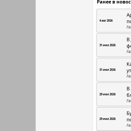
Ранее в ново
А
п
4 авг 2026
Га
В
ф
31 июл 2026
Га
К
у
31 июл 2026
Га
В
б
29 июл 2026
Га
Б
п
29 июл 2026
Га