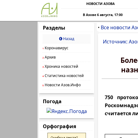
НОВОСТИ АЗОВА
В Азове 6 августа, 17:00
Все новости Аз
Разделы
•
Назад
Источник: Азо
Коронавирус
1
Архив
Боле
2
Хроника новостей
назн
3
Статистика новостей
4
Новости Азов.Инфо
5
750 проток
Погода
Роскомнадз
считается л
Орфография