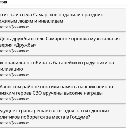
стях
ртисты из села Самарское подарили праздник
ожилым людям и инвалидам
зета «Приазовье»
 День дружбы в селе Самарское прошла музыкальная
еерия «Дружбы»
зета «Приазовье»
ак правильно собирать батарейки и градусники на
тилизацию
зета «Приазовье»
 Азовском районе почтили память павших воинов:
лизким героев СВО вручены высокие награды
зета «Приазовье»
удущее страны решается сегодня: кто из донских
олитиков поборется за места в Госдуме?
зета «Приазовье»