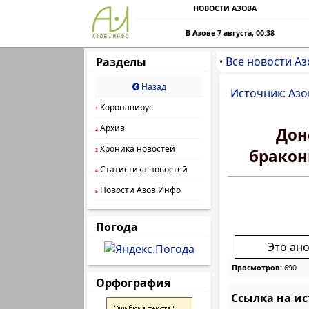
НОВОСТИ АЗОВА
В Азове 7 августа, 00:38
Все новости Аз
Разделы
•
Назад
Источник: Азо
Коронавирус
1
Архив
Дон
2
Хроника новостей
бракон
3
Статистика новостей
4
Новости Азов.Инфо
5
Погода
Это ан
Просмотров:
690
Орфография
Ссылка на и