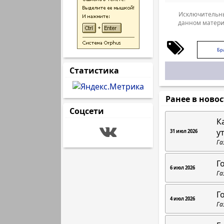
Исключительны
данном матери
Бр
Статистика
Ранее в ново
Соцсети
К
у
31 июл 2026
Га
Г
6 июл 2026
Га
Г
4 июл 2026
Га