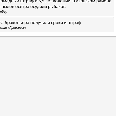
ромадный штраф и 5,5 лет колонии: в Азовском районе
а вылов осетра осудили рыбаков
nDay
ва браконьера получили сроки и штраф
зета «Приазовье»