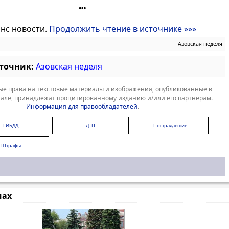
онс новости.
Продолжить чтение в источнике »»»
Азовская неделя
сточник:
Азовская неделя
е права на текстовые материалы и изображения, опубликованные в
але, принадлежат процитированному изданию и/или его партнерам.
Информация для правообладателей
.
ГИБДД
ДТП
Пострадавшие
Штрафы
мах