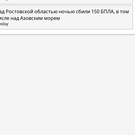
ад Ростовской областью ночью сбили 150 БПЛА, в том
исле над Азовским морем
nDay