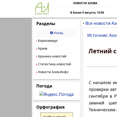
НОВОСТИ АЗОВА
В Азове 9 августа, 10:00
Все новости Аз
Разделы
•
Назад
Источник: Азо
Коронавирус
1
Архив
Летний с
2
Хроника новостей
3
Статистика новостей
4
Новости Азов.Инфо
5
С началом и
Погода
проверки авт
сентября в Р
зимней шип
Орфография
Техническим 