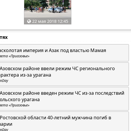
22 мая 2018 12:45
стях
асколотая империя и Азак под властью Мамая
зета «Приазовье»
 Азовском районе ввели режим ЧС регионального
арактера из-за урагана
nDay
 Азовском районе введен режим ЧС из-за последствий
юльского урагана
зета «Приазовье»
 Ростовской области 40-летний мужчина погиб в
варии
nDay