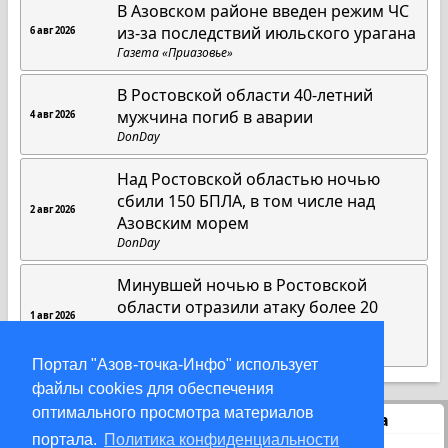
В Азовском районе введен режим ЧС
из-за последствий июльского урагана
6 авг 2026
Газета «Приазовье»
В Ростовской области 40-летний
мужчина погиб в аварии
4 авг 2026
DonDay
Над Ростовской областью ночью
сбили 150 БПЛА, в том числе над
2 авг 2026
Азовским морем
DonDay
Минувшей ночью в Ростовской
области отразили атаку более 20
1 авг 2026
БПЛА
DonDay
Портал "Азов-точка-Инфо" использует
файлы cookies для обеспечения
оптимального просмотра материалов
Статистика
портала.
Политика конфиденциальности