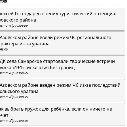
стях
лексей Господарев оценил туристический потенциал
зовского района
зета «Приазовье»
 Азовском районе ввели режим ЧС регионального
арактера из-за урагана
nDay
 ДК села Самарское стартовали творческие встречи
ружка «1+1»: инклюзия без границ
зета «Приазовье»
 Азовском районе введен режим ЧС из-за последствий
юльского урагана
зета «Приазовье»
ак выбрать кружок для ребёнка, если он ничего не
очет
зета «Приазовье»