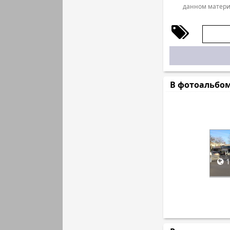
данном матери
В фотоальбо
1