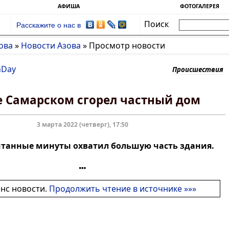
АФИША
ФОТОГАЛЕРЕЯ
Поиск
Расскажите о нас в
ова
»
Новости Азова
»
Просмотр новости
nDay
Происшествия
е Самарском сгорел частный дом
3 марта 2022 (четверг), 17:50
итанные минуты охватил большую часть здания.
онс новости.
Продолжить чтение в источнике »»»