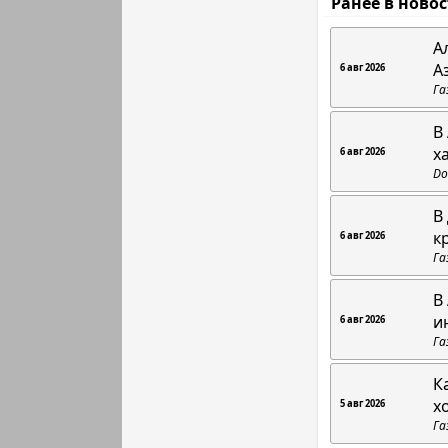
Ранее в ново
А
А
6 авг 2026
Га
В
х
6 авг 2026
Do
В
к
6 авг 2026
Га
В
и
6 авг 2026
Га
К
х
5 авг 2026
Га