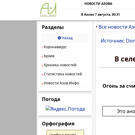
НОВОСТИ АЗОВА
В Азове 7 августа, 00:31
Все новости Аз
Разделы
•
Назад
Источник: Do
Коронавирус
1
Архив
В сел
2
Хроника новостей
3
Статистика новостей
4
Новости Азов.Инфо
5
Огонь за сч
Погода
Это ан
Орфография