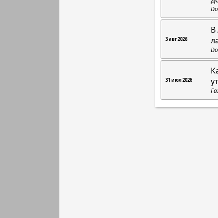
Do
В
л
3 авг 2026
Do
К
у
31 июл 2026
Га