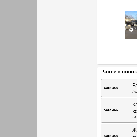
1
Ранее в ново
Р
8 авг 2026
Га
К
х
5 авг 2026
Га
Ж
д
3 авг 2026