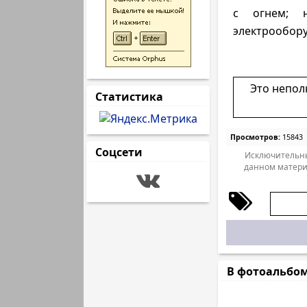
с огнем; н
электрообору
Это непол
Статистика
Просмотров:
15843
Соцсети
Исключительны
данном матери
В фотоальбо