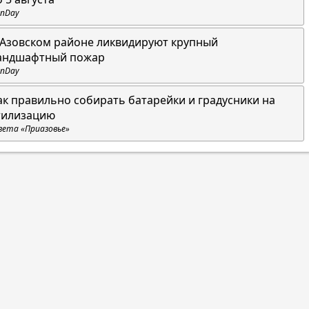
nDay
 Азовском районе ликвидируют крупный
андшафтный пожар
nDay
ак правильно собирать батарейки и градусники на
тилизацию
зета «Приазовье»