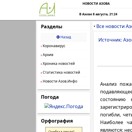
НОВОСТИ АЗОВА
В Азове 8 августа, 21:24
Все новости Аз
Разделы
•
Назад
Источник: Азо
Коронавирус
1
Архив
2
Хроника новостей
3
Статистика новостей
4
Новости Азов.Инфо
5
Анализ пожа
подавляющее
Погода
состоянию 
зарегистриро
погибли, чет
Орфография
Наиболее ч
являются: не