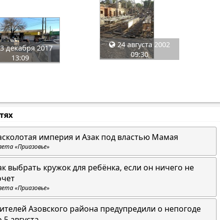
24 августа 2002
3 декабря 2017
09:30
13:09
стях
асколотая империя и Азак под властью Мамая
зета «Приазовье»
ак выбрать кружок для ребёнка, если он ничего не
очет
зета «Приазовье»
ителей Азовского района предупредили о непогоде
о 5 августа