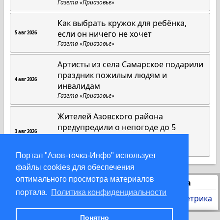
Газета «Приазовье»
Как выбрать кружок для ребёнка,
если он ничего не хочет
5 авг 2026
Газета «Приазовье»
Артисты из села Самарское подарили
праздник пожилым людям и
4 авг 2026
инвалидам
Газета «Приазовье»
Жителей Азовского района
предупредили о непогоде до 5
3 авг 2026
августа
DonDay
Портал "Азов-точка-Инфо" использует
файлы cookies для обеспечения
оптимального просмотра материалов
Статистика
портала.
Политика конфиденциальности
Понятно