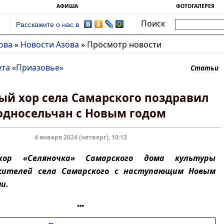
АФИША
ФОТОГАЛЕРЕЯ
Поиск
Расскажите о нас в
ова
»
Новости Азова
»
Просмотр новости
ета «Приазовье»
Статьи
ый хор села Самарского поздравил
односельчан с Новым годом
4 января 2024 (четверг), 10:13
хор «Селяночка» Самарского дома культуры
жителей села Самарского с наступающим Новым
и.