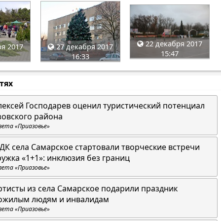
22 декабря 2017
я 2017
27 декабря 2017
15:47
16:33
стях
лексей Господарев оценил туристический потенциал
зовского района
зета «Приазовье»
 ДК села Самарское стартовали творческие встречи
ружка «1+1»: инклюзия без границ
зета «Приазовье»
ртисты из села Самарское подарили праздник
ожилым людям и инвалидам
зета «Приазовье»