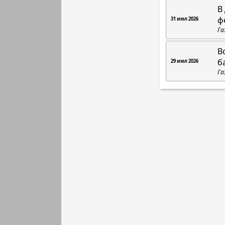
В
ф
31 июл 2026
Га
В
б
29 июл 2026
Га