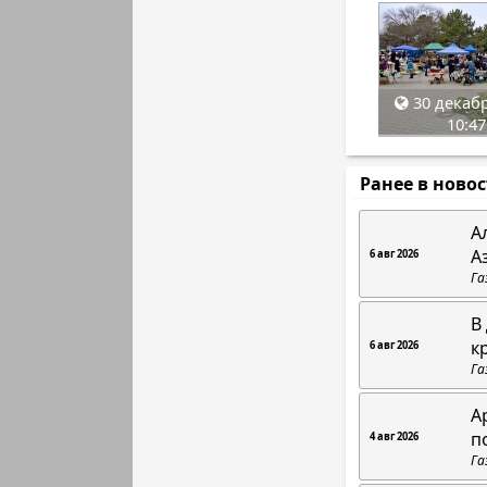
30 декабр
10:47
Ранее в ново
А
А
6 авг 2026
Га
В
к
6 авг 2026
Га
А
п
4 авг 2026
Га