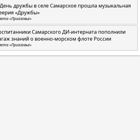
 День дружбы в селе Самарское прошла музыкальная
еерия «Дружбы»
зета «Приазовье»
оспитанники Самарского ДИ-интерната пополнили
агаж знаний о военно-морском флоте России
зета «Приазовье»