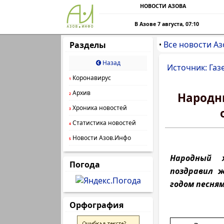
НОВОСТИ АЗОВА
В Азове 7 августа, 07:10
Все новости Аз
Разделы
•
Назад
Источник: Газ
Коронавирус
1
Архив
Народн
2
Хроника новостей
3
Статистика новостей
4
Новости Азов.Инфо
5
Народный 
Погода
поздравил 
годом песням
Орфография