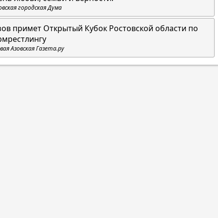
овская городская Дума
зов примет Открытый Кубок Ростовской области по
рмрестлингу
вая Азовская Газета.ру