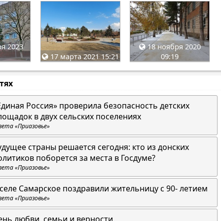
я 2023
18 ноября 2020
17 марта 2021 15:21
09:19
стях
Единая Россия» проверила безопасность детских
лощадок в двух сельских поселениях
зета «Приазовье»
удущее страны решается сегодня: кто из донских
олитиков поборется за места в Госдуме?
зета «Приазовье»
 селе Самарское поздравили жительницу с 90- летием
зета «Приазовье»
ень любви, семьи и верности.