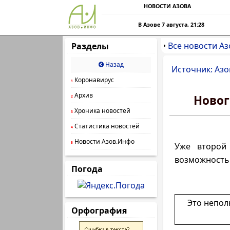
НОВОСТИ АЗОВА
В Азове 7 августа, 21:28
Все новости Аз
Разделы
•
Назад
Источник: Азо
Коронавирус
1
Архив
Новог
2
Хроника новостей
3
Статистика новостей
4
Новости Азов.Инфо
5
Уже второй 
возможность 
Погода
Это непол
Орфография