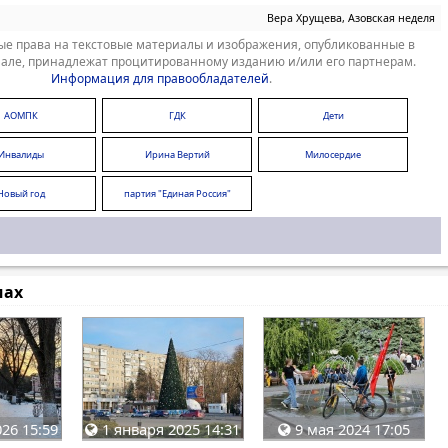
Вера Хрущева, Азовская неделя
е права на текстовые материалы и изображения, опубликованные в
але, принадлежат процитированному изданию и/или его партнерам.
Информация для правообладателей
.
АОМПК
ГДК
Дети
Инвалиды
Ирина Вертий
Милосердие
Новый год
партия "Единая Россия"
мах
26 15:59
1 января 2025 14:31
9 мая 2024 17:05