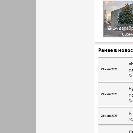
24 декабр
08:44
Ранее в ново
«
п
29 июл 2026
Га
Б
п
29 июл 2026
Га
В
28 июл 2026
Га
Д