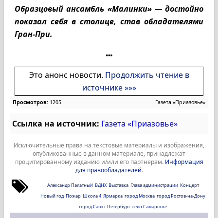
Образцовый ансамбль «Малинки» — достойно
показал себя в столице, став обладателями
Гран-При.
Это анонс новости.
Продолжить чтение в
источнике »»»
Просмотров:
1205
Газета «Приазовье»
Ссылка на источник:
Газета «Приазовье»
Исключительные права на текстовые материалы и изображения,
опубликованные в данном материале, принадлежат
процитированному изданию и/или его партнерам.
Информация
для правообладателей
.
Александр Палатный
ВДНХ
Выставка
Глава администрации
Концерт
Новый год
Пожар
Школа 4
Ярмарка
город Москва
город Ростов-на-Дону
город Санкт-Петербург
село Самарское