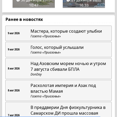
10:47
16:33
Ранее в новостях
Мастера, которые создают улыбки
9 авг 2026
Газета «Приазовье»
Голос, который услышали
9 авг 2026
Газета «Приазовье»
Над Азовским морем ночью и утром
7 августа сбивали БПЛА
8 авг 2026
DonDay
Расколотая империя и Азак под
властью Мамая
8 авг 2026
Газета «Приазовье»
В преддверии Дня физкультурника в
Самарском ДИ прошла массовая
7 авг 2026