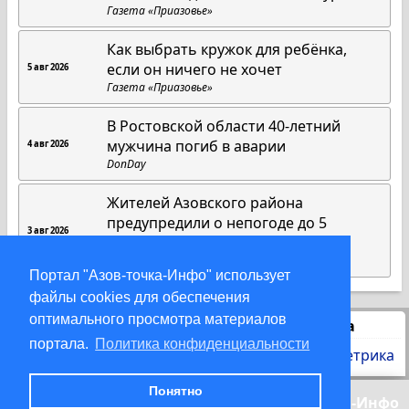
Газета «Приазовье»
Как выбрать кружок для ребёнка,
если он ничего не хочет
5 авг 2026
Газета «Приазовье»
В Ростовской области 40-летний
мужчина погиб в аварии
4 авг 2026
DonDay
Жителей Азовского района
предупредили о непогоде до 5
3 авг 2026
августа
DonDay
Портал "Азов-точка-Инфо" использует
файлы cookies для обеспечения
оптимального просмотра материалов
Статистика
портала.
Политика конфиденциальности
Понятно
© 2000-2026 Азов-точка-Инфо