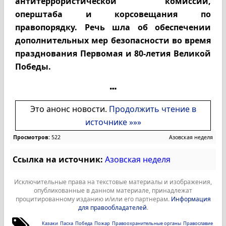
антитеррористической комиссии,
оперштаба и корсовещания по
правопорядку. Речь шла об обеспечении
дополнительных мер безопасности во время
празднования Первомая и 80-летия Великой
Победы.
Это анонс новости.
Продолжить чтение в
источнике »»»
Просмотров:
522
Азовская неделя
Ссылка на источник:
Азовская неделя
Исключительные права на текстовые материалы и изображения,
опубликованные в данном материале, принадлежат
процитированному изданию и/или его партнерам.
Информация
для правообладателей
.
Казаки
Пасха
Победа
Пожар
Правоохранительные органы
Православие