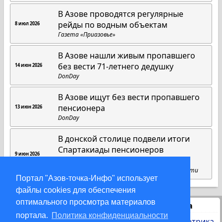
В Азове проводятся регулярные
рейды по водным объектам
8 июл 2026
Газета «Приазовье»
В Азове нашли живым пропавшего
без вести 71-летнего дедушку
14 июн 2026
DonDay
В Азове ищут без вести пропавшего
пенсионера
13 июн 2026
DonDay
В донской столице подвели итоги
Спартакиады пенсионеров
9 июн 2026
Ростовской области
Пресс-служба губернатора Ростовской области
Портал "Азов-точка-Инфо" использует
файлы cookies для обеспечения
оптимального просмотра материалов
Статистика
портала.
Политика конфиденциальности