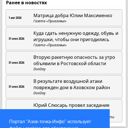
Ранее в новостях
Матрица добра Юлии Максименко
1 авг 2026
Газета «Приазовье»
Куда сдать ненужную одежду, обувь и
игрушки, чтобы они пригодились
31 июл 2026
Газета «Приазовье»
Вторую ракетную опасность за утро
объявили в Ростовской области
31 июл 2026
DonDay
В результате воздушной атаки
поврежден дом в Азовском район
31 июл 2026
DonDay
Юрий Слюсарь провел заседание
областного оперативного штаба
27 июл 2026
Пресс-служба губернатора Ростовской области
Портал "Азов-точка-Инфо" использует