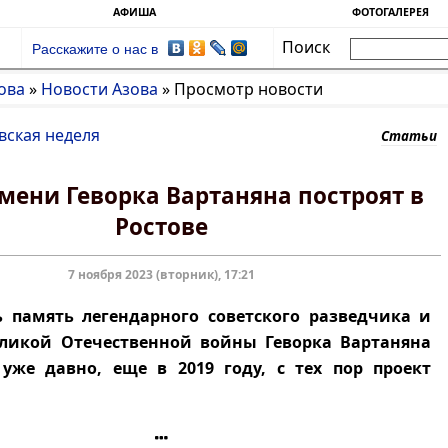
АФИША
ФОТОГАЛЕРЕЯ
Поиск
Расскажите о нас в
ова
»
Новости Азова
»
Просмотр новости
вская неделя
Статьи
мени Геворка Вартаняна построят в
Ростове
7 ноября 2023 (вторник), 17:21
 память легендарного советского разведчика и
еликой Отечественной войны Геворка Вартаняна
уже давно, еще в 2019 году, с тех пор проект