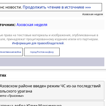
онс новости.
Продолжить чтение в источнике »»»
Азовская неделя
сточник:
Азовская неделя
е права на текстовые материалы и изображения, опубликованные в
але, принадлежат процитированному изданию и/или его партнерам.
Информация для правообладателей
.
течественная война
город Ростов-на-Дону
стях
 Азовском районе введен режим ЧС из-за последствий
юльского урагана
зета «Приазовье»
атрица добра Юлии Максименко