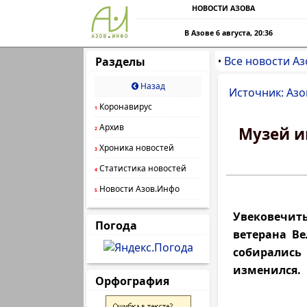
НОВОСТИ АЗОВА
В Азове 6 августа, 20:36
Все новости Аз
Разделы
•
Назад
Источник: Азо
Коронавирус
1
Архив
Музей и
2
Хроника новостей
3
Статистика новостей
4
Новости Азов.Инфо
5
Увековечить
Погода
ветерана В
собирались 
изменился.
Орфография