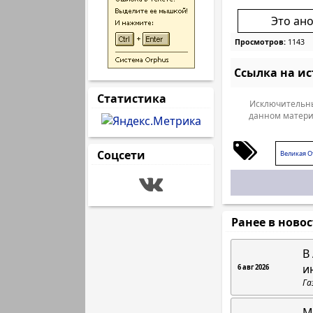
Это ан
Просмотров:
1143
Ссылка на и
Статистика
Исключительны
данном матери
Соцсети
Великая О
Ранее в ново
В
и
6 авг 2026
Га
М