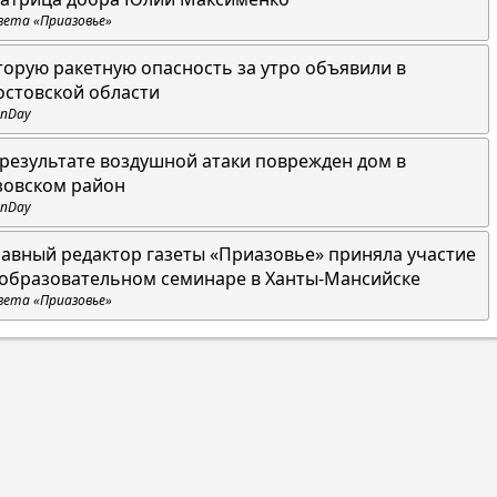
зета «Приазовье»
торую ракетную опасность за утро объявили в
остовской области
nDay
 результате воздушной атаки поврежден дом в
зовском район
nDay
лавный редактор газеты «Приазовье» приняла участие
 образовательном семинаре в Ханты-Мансийске
зета «Приазовье»