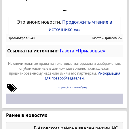
Это анонс новости.
Продолжить чтение в
источнике »»»
Просмотров:
540
Газета «Приазовье»
Ссылка на источник:
Газета «Приазовье»
Исключительные права на текстовые материалы и изображения,
опубликованные в данном материале, принадлежат
процитированному изданию и/или его партнерам.
Информация
для правообладателей
.
город Ростов-на-Дону
Ранее в новостях
В Азовском районе введен режим ЧС