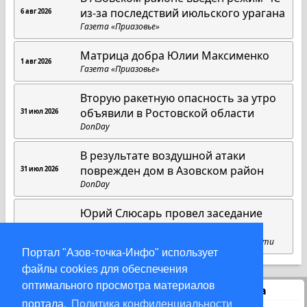
из-за последствий июльского урагана
6 авг 2026
Газета «Приазовье»
Матрица добра Юлии Максименко
1 авг 2026
Газета «Приазовье»
Вторую ракетную опасность за утро
объявили в Ростовской области
31 июл 2026
DonDay
В результате воздушной атаки
поврежден дом в Азовском район
31 июл 2026
DonDay
Юрий Слюсарь провел заседание
областного оперативного штаба
27 июл 2026
Пресс-служба губернатора Ростовской области
Портал "Азов-точка-Инфо" использует
файлы cookies для обеспечения
оптимального просмотра материалов
Статистика
портала.
Политика конфиденциальности