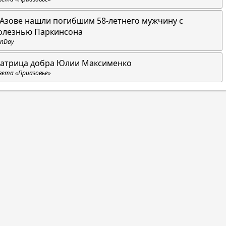
 Азове нашли погибшим 58-летнего мужчину с
олезнью Паркинсона
nDay
атрица добра Юлии Максименко
зета «Приазовье»