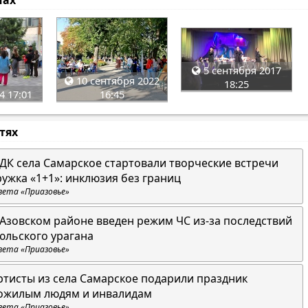
мах
5 сентября 2017
10 сентября 2022
18:25
4 17:01
16:45
стях
 ДК села Самарское стартовали творческие встречи
ружка «1+1»: инклюзия без границ
зета «Приазовье»
 Азовском районе введен режим ЧС из-за последствий
юльского урагана
зета «Приазовье»
ртисты из села Самарское подарили праздник
ожилым людям и инвалидам
зета «Приазовье»