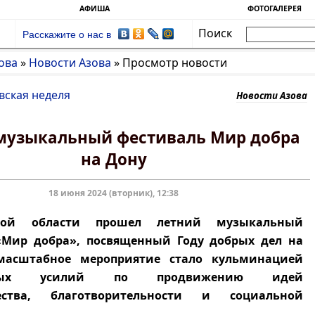
АФИША
ФОТОГАЛЕРЕЯ
Поиск
Расскажите о нас в
ова
»
Новости Азова
»
Просмотр новости
вская неделя
Новости Азова
музыкальный фестиваль Мир добра
на Дону
18 июня 2024 (вторник), 12:38
кой области прошел летний музыкальный
«Мир добра», посвященный Году добрых дел на
масштабное мероприятие стало кульминацией
льных усилий по продвижению идей
чества, благотворительности и социальной