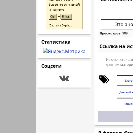
Это ан
Просмотров:
909
Статистика
Ссылка на и
Исключительны
данном матери
Соцсети
Благо
Донской 
нацио
"О