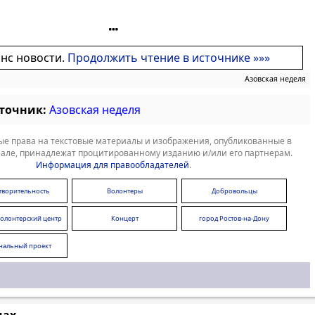
онс новости.
Продолжить чтение в источнике »»»
Азовская неделя
сточник:
Азовская неделя
е права на текстовые материалы и изображения, опубликованные в
але, принадлежат процитированному изданию и/или его партнерам.
Информация для правообладателей
.
творительность
Волонтеры
Добровольцы
волонтерский центр
Концерт
город Ростов-на-Дону
нальный проект
бразование"