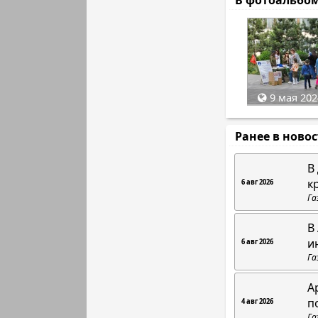
В фотоальбо
9 мая 202
Ранее в ново
В
к
6 авг 2026
Га
В
и
6 авг 2026
Га
А
п
4 авг 2026
Га