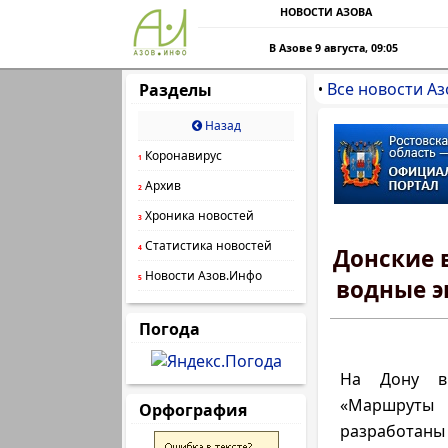
НОВОСТИ АЗОВА
В Азове 9 августа, 09:05
Все новости Аз
Разделы
•
Назад
Коронавирус
1
Архив
2
Хроника новостей
3
Статистика новостей
4
Донские 
Новости Азов.Инфо
5
водные э
Погода
На Дону в
«Маршру
Орфография
разработан