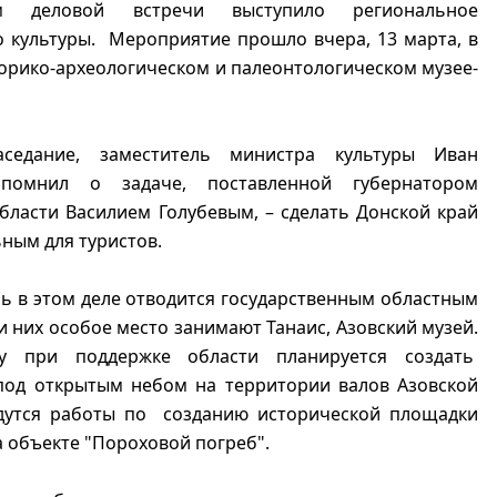
м деловой встречи выступило региональное
 культуры. Мероприятие прошло вчера, 13 марта, в
орико-археологическом и палеонтологическом музее-
аседание, заместитель министра культуры Иван
апомнил о задаче, поставленной губернатором
бласти Василием Голубевым, – сделать Донской край
ным для туристов.
ь в этом деле отводится государственным областным
и них особое место занимают Танаис, Азовский музей.
у при поддержке области планируется создать
под открытым небом на территории валов Азовской
едутся работы по созданию исторической площадки
а объекте "Пороховой погреб".