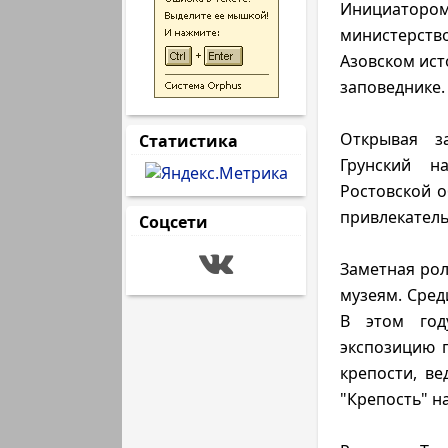
Инициаторо
министерство
Азовском ист
заповеднике.
Открывая з
Статистика
Грунский н
Ростовской о
привлекатель
Соцсети
Заметная рол
музеям. Сред
В этом год
экспозицию 
крепости, в
"Крепость" н