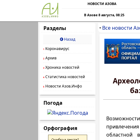
НОВОСТИ АЗОВА
В Азове 8 августа, 08:25
Все новости Аз
Разделы
•
Назад
Коронавирус
1
Архив
2
Хроника новостей
3
Статистика новостей
4
Археол
Новости Азов.Инфо
5
ба
Погода
Возможности 
привлечения 
Орфография
областной в