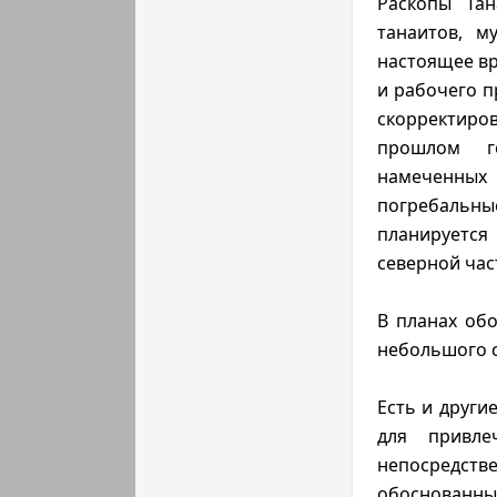
Раскопы Тан
танаитов, м
настоящее вр
и рабочего п
скорректиро
прошлом го
намеченных 
погребальн
планируется
северной час
В планах обо
небольшого с
Есть и други
для привле
непосредс
обоснованн