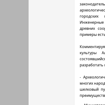
законодател
археологиче
городских 
Инженерные 
древних соо
примеры есть
Комментируя
культуры А
состоявшийс
разработать 
- Археологи
многих народ
шелковый пут
преимущество