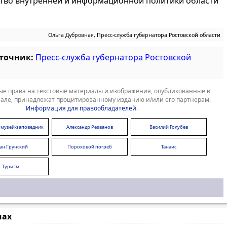
тво внутренней и информационной политики области
Ольга Дубровная, Пресс-служба губернатора Ростовской области
сточник:
Пресс-служба губернатора Ростовской
е права на текстовые материалы и изображения, опубликованные в
але, принадлежат процитированному изданию и/или его партнерам.
Информация для правообладателей
.
 музей-заповедник
Александр Резванов
Василий Голубев
ан Грунский
Пороховой погреб
Танаис
Туризм
мах