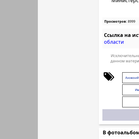
Министерс
Просмотров:
8999
Ссылка на и
области
Исключительны
данном матери
Азовский
Ив
В фотоальбо