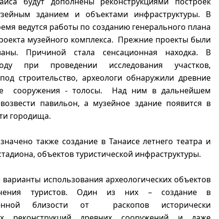
аиса будут дополнены реконструкциями построек
узейным зданием и объектами инфраструктуры. В
емя ведутся работы по созданию генерального плана
роекта музейного комплекса. Прежние проекты были
ваны. Причиной стала сенсационная находка. В
ду при проведении исследования участков,
под строительство, археологи обнаружили древние
ые сооружения - толосы. Над ним в дальнейшем
 возвести павильон, а музейное здание появится в
ти городища.
значено также создание в Танаисе летнего театра и
тадиона, объектов туристической инфраструктуры.
е варианты использования археологических объектов
чения туристов. Один из них – создание в
твенной близости от раскопов исторически
ых реконструкций древних сооружений и даже