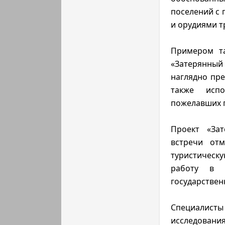
поселений с
и орудиями т
Примером та
«Затерянны
наглядно пр
также испо
пожелавших п
Проект «Зат
встречи отм
туристическ
работу в 
государствен
Специалис
исследован