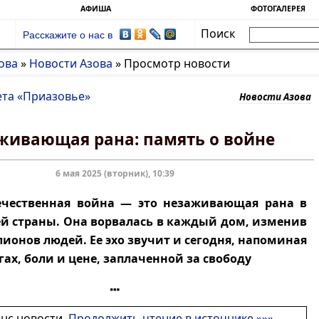
АФИША
ФОТОГАЛЕРЕЯ
Поиск
Расскажите о нас в
ова
»
Новости Азова
»
Просмотр новости
ета «Приазовье»
Новости Азова
живающая рана: память о войне
6 мая 2025 (вторник), 10:39
ечественная война — это незаживающая рана в
й страны. Она ворвалась в каждый дом, изменив
ионов людей. Ее эхо звучит и сегодня, напоминая
гах, боли и цене, заплаченной за свободу
онс новости.
Продолжить чтение в источнике »»»