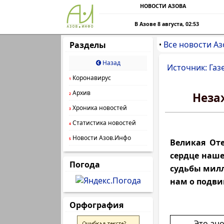
НОВОСТИ АЗОВА
В Азове 8 августа, 02:53
Все новости Аз
Разделы
•
Назад
Источник: Газ
Коронавирус
1
Архив
Неза
2
Хроника новостей
3
Статистика новостей
4
Новости Азов.Инфо
5
Великая От
сердце наше
Погода
судьбы милл
нам о подви
Орфография
Это ан