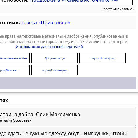
Газета «Приазовье»
сточник:
Газета «Приазовье»
е права на текстовые материалы и изображения, опубликованные в
але, принадлежат процитированному изданию и/или его партнерам.
Информация для правообладателей
.
течественная война
Добровольцы
город Волгоград
ород Москва
город Сталинград
стях
атрица добра Юлии Максименко
зета «Приазовье»
уда сдать ненужную одежду, обувь и игрушки, чтобы