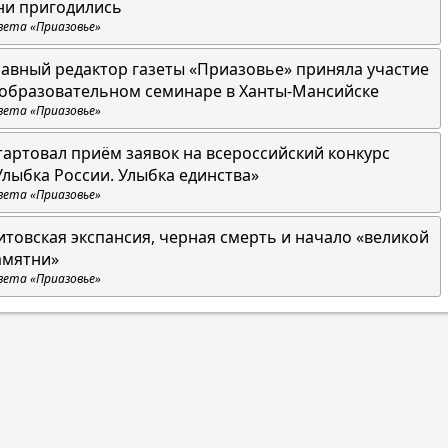
ни пригодились
зета «Приазовье»
лавный редактор газеты «Приазовье» приняла участие
 образовательном семинаре в Ханты-Мансийске
зета «Приазовье»
тартовал приём заявок на всероссийский конкурс
Улыбка России. Улыбка единства»
зета «Приазовье»
итовская экспансия, черная смерть и начало «великой
амятни»
зета «Приазовье»