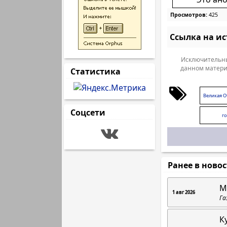
Просмотров:
425
Ссылка на и
Исключительны
данном матери
Статистика
Великая О
Соцсети
г
Ранее в ново
М
1 авг 2026
Га
К