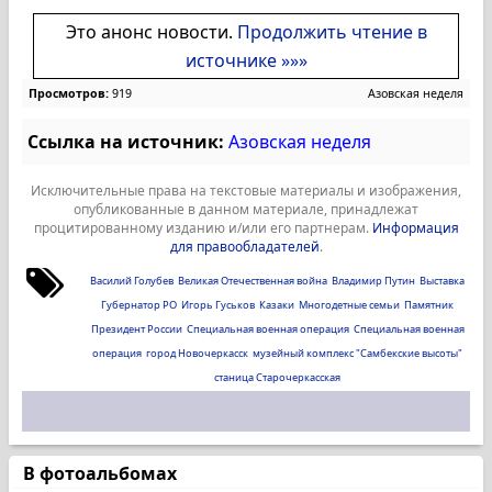
Это анонс новости.
Продолжить чтение в
источнике »»»
Просмотров:
919
Азовская неделя
Ссылка на источник:
Азовская неделя
Исключительные права на текстовые материалы и изображения,
опубликованные в данном материале, принадлежат
процитированному изданию и/или его партнерам.
Информация
для правообладателей
.
Василий Голубев
Великая Отечественная война
Владимир Путин
Выставка
Губернатор РО
Игорь Гуськов
Казаки
Многодетные семьи
Памятник
Президент России
Специальная военная операция
Специальная военная
операция
город Новочеркасск
музейный комплекс "Самбекские высоты"
станица Старочеркасская
В фотоальбомах