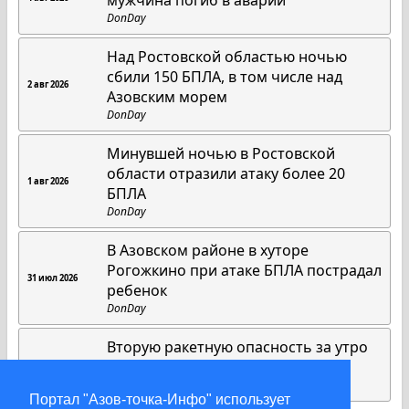
мужчина погиб в аварии
DonDay
Над Ростовской областью ночью
сбили 150 БПЛА, в том числе над
2 авг 2026
Азовским морем
DonDay
Минувшей ночью в Ростовской
области отразили атаку более 20
1 авг 2026
БПЛА
DonDay
В Азовском районе в хуторе
Рогожкино при атаке БПЛА пострадал
31 июл 2026
ребенок
DonDay
Вторую ракетную опасность за утро
объявили в Ростовской области
31 июл 2026
DonDay
Портал "Азов-точка-Инфо" использует