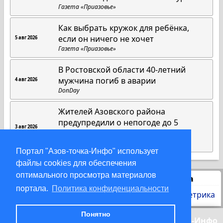
Газета «Приазовье»
Как выбрать кружок для ребёнка,
если он ничего не хочет
5 авг 2026
Газета «Приазовье»
В Ростовской области 40-летний
мужчина погиб в аварии
4 авг 2026
DonDay
Жителей Азовского района
предупредили о непогоде до 5
3 авг 2026
августа
DonDay
Портал "Азов-точка-Инфо" использует
файлы cookies для обеспечения
оптимального просмотра материалов
Статистика
портала.
Политика конфиденциальности
Понятно
© 2000-2026 Азов-точка-Инфо