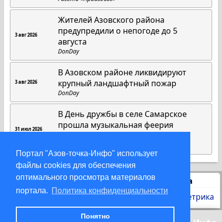
Жителей Азовского района
предупредили о непогоде до 5
3 авг 2026
августа
DonDay
В Азовском районе ликвидируют
крупный ландшафтный пожар
3 авг 2026
DonDay
В День дружбы в селе Самарское
прошла музыкальная феерия
31 июл 2026
«Дружбы»
Газета «Приазовье»
Портал "Азов-точка-Инфо" использует
файлы cookies для обеспечения
оптимального просмотра материалов
Статистика
портала.
Политика конфиденциальности
Понятно