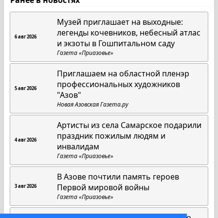
Ранее в новостях
Музей приглашает на выходные:
легенды кочевников, небесный атлас
6 авг 2026
и экзоты в Гошпитальном саду
Газета «Приазовье»
Приглашаем на областной пленэр
профессиональных художников
5 авг 2026
"Азов"
Новая Азовская Газета.ру
Артисты из села Самарское подарили
праздник пожилым людям и
4 авг 2026
инвалидам
Газета «Приазовье»
В Азове почтили память героев
Первой мировой войны
3 авг 2026
Газета «Приазовье»
Матрица добра Юлии Максименко