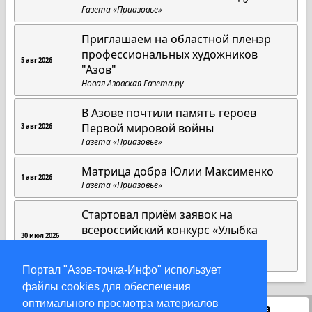
Газета «Приазовье»
Приглашаем на областной пленэр
профессиональных художников
5 авг 2026
"Азов"
Новая Азовская Газета.ру
В Азове почтили память героев
Первой мировой войны
3 авг 2026
Газета «Приазовье»
Матрица добра Юлии Максименко
1 авг 2026
Газета «Приазовье»
Стартовал приём заявок на
всероссийский конкурс «Улыбка
30 июл 2026
России. Улыбка единства»
Газета «Приазовье»
Портал "Азов-точка-Инфо" использует
файлы cookies для обеспечения
оптимального просмотра материалов
Статистика