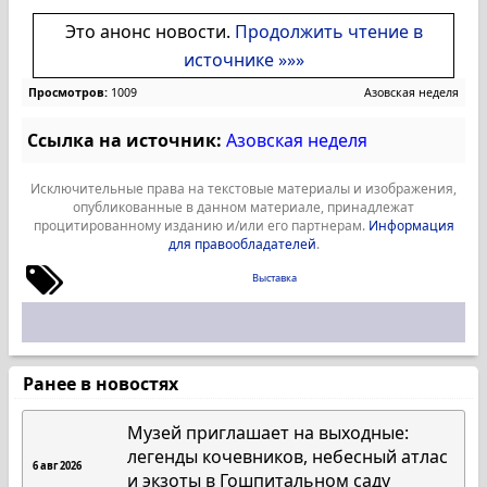
Это анонс новости.
Продолжить чтение в
источнике »»»
Просмотров:
1009
Азовская неделя
Ссылка на источник:
Азовская неделя
Исключительные права на текстовые материалы и изображения,
опубликованные в данном материале, принадлежат
процитированному изданию и/или его партнерам.
Информация
для правообладателей
.
Выставка
Ранее в новостях
Музей приглашает на выходные:
легенды кочевников, небесный атлас
6 авг 2026
и экзоты в Гошпитальном саду