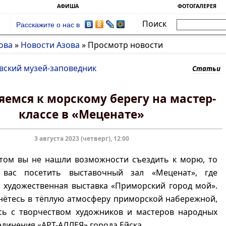
АФИША
ФОТОГАЛЕРЕЯ
Поиск
Расскажите о нас в
ова
»
Новости Азова
»
Просмотр новости
вский музей-заповедник
Статьи
емся к морскому берегу на мастер-
классе в «Меценате»
3 августа 2023 (четверг), 12:00
етом вы не нашли возможности съездить к морю, то
 вас посетить выставочный зал «Меценат», где
 художественная выставка «Приморский город мой».
нётесь в тёплую атмосферу приморской набережной,
сь с творчеством художников и мастеров народных
единения «АРТ-АЛЛЕЯ» города Ейска.