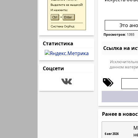
Это ан
Просмотров:
1393
Статистика
Ссылка на и
Исключительны
данном матери
Соцсети
Ранее в ново
М
н
6 авг 2026