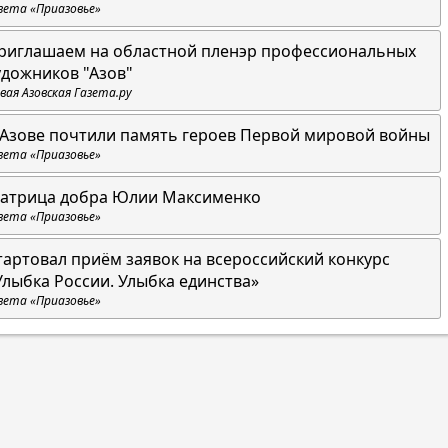
зета «Приазовье»
риглашаем на областной пленэр профессиональных
удожников "Азов"
вая Азовская Газета.ру
 Азове почтили память героев Первой мировой войны
зета «Приазовье»
атрица добра Юлии Максименко
зета «Приазовье»
тартовал приём заявок на всероссийский конкурс
Улыбка России. Улыбка единства»
зета «Приазовье»