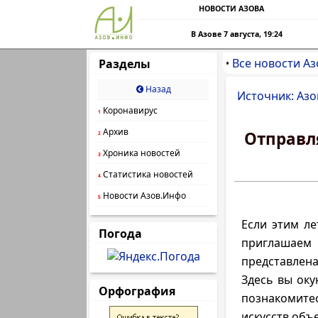
НОВОСТИ АЗОВА
В Азове 7 августа, 19:24
Все новости Аз
Разделы
•
Назад
Источник: Азо
Коронавирус
1
Архив
Отправля
2
Хроника новостей
3
Статистика новостей
4
Новости Азов.Инфо
5
Если этим л
Погода
приглашаем
представлена
Здесь вы оку
Орфография
познакомите
искусств объ