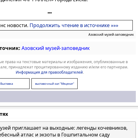
онс новости.
Продолжить чтение в источнике »»»
Азовский музей-заповедник
сточник:
Азовский музей-заповедник
е права на текстовые материалы и изображения, опубликованные в
але, принадлежат процитированному изданию и/или его партнерам.
Информация для правообладателей
.
Выставка
выставочный зал "Меценат"
стях
узей приглашает на выходные: легенды кочевников,
ебесный атлас и экзоты в Гошпитальном саду