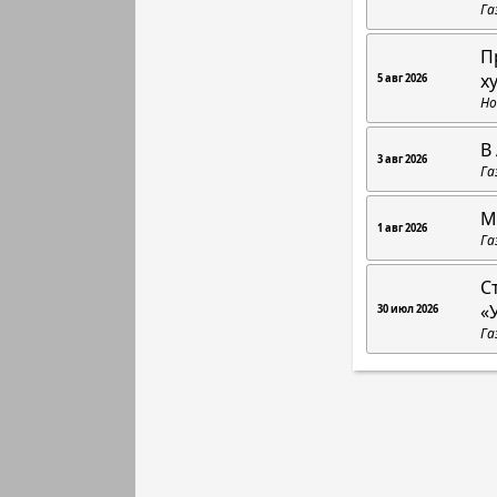
Га
П
х
5 авг 2026
Но
В
3 авг 2026
Га
М
1 авг 2026
Га
С
«
30 июл 2026
Га