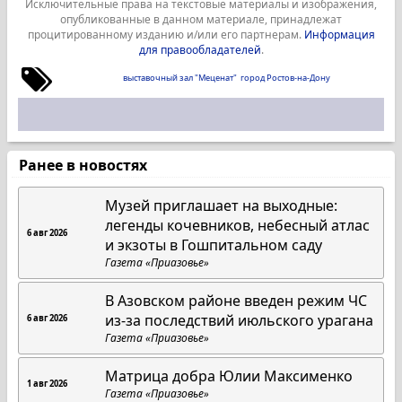
Исключительные права на текстовые материалы и изображения,
опубликованные в данном материале, принадлежат
процитированному изданию и/или его партнерам.
Информация
для правообладателей
.
выставочный зал "Меценат"
город Ростов-на-Дону
Ранее в новостях
Музей приглашает на выходные:
легенды кочевников, небесный атлас
6 авг 2026
и экзоты в Гошпитальном саду
Газета «Приазовье»
В Азовском районе введен режим ЧС
из-за последствий июльского урагана
6 авг 2026
Газета «Приазовье»
Матрица добра Юлии Максименко
1 авг 2026
Газета «Приазовье»