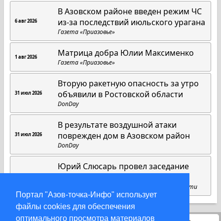
В Азовском районе введен режим ЧС
из-за последствий июльского урагана
6 авг 2026
Газета «Приазовье»
Матрица добра Юлии Максименко
1 авг 2026
Газета «Приазовье»
Вторую ракетную опасность за утро
объявили в Ростовской области
31 июл 2026
DonDay
В результате воздушной атаки
поврежден дом в Азовском район
31 июл 2026
DonDay
Юрий Слюсарь провел заседание
областного оперативного штаба
27 июл 2026
Пресс-служба губернатора Ростовской области
Портал "Азов-точка-Инфо" использует
файлы cookies для обеспечения
оптимального просмотра материалов