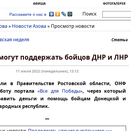
АФИША
ФОТОГАЛЕРЕЯ
Поиск
Расскажите о нас в
ова
»
Новости Азова
»
Просмотр новости
вская неделя
Статьи
могут поддержать бойцов ДНР и ЛНР
11 июля 2022 (понедельник), 13:12
ли в Правительстве Ростовской области, ОНФ
аботу портала
«Все для Победы»
, через который
равить деньги и помощь бойцам Донецкой и
ародных республик.
онс новости.
Продолжить чтение в источнике »»»