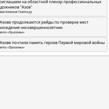
риглашаем на областной пленэр профессиональных
удожников "Азов"
вая Азовская Газета.ру
 Азове продолжаются рейды по проверке мест
ахождения несовершеннолетних
зета «Приазовье»
 Азове почтили память героев Первой мировой войны
зета «Приазовье»