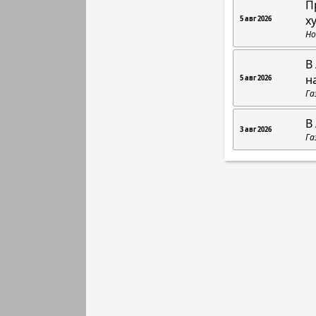
П
х
5 авг 2026
Но
В
н
5 авг 2026
Га
В
3 авг 2026
Га