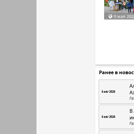
9 мая 202
Ранее в ново
А
А
6 авг 2026
Га
В
и
6 авг 2026
Га