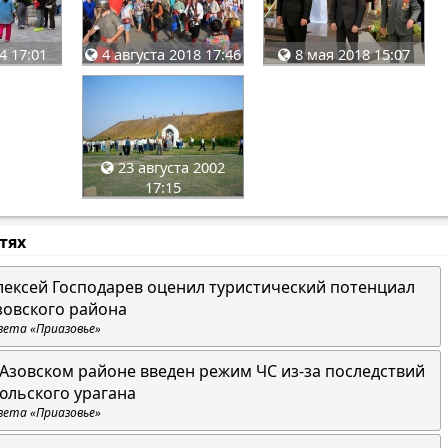
4 17:01
4 августа 2018 17:46
8 мая 2018 15:07
23 августа 2002
17:15
стях
лексей Господарев оценил туристический потенциал
зовского района
зета «Приазовье»
 Азовском районе введен режим ЧС из-за последствий
юльского урагана
зета «Приазовье»