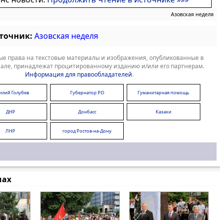
Азовская неделя
сточник:
Азовская неделя
е права на текстовые материалы и изображения, опубликованные в
але, принадлежат процитированному изданию и/или его партнерам.
Информация для правообладателей
.
илий Голубев
Губернатор РО
Гуманитарная помощь
ДНР
Донбасс
Казаки
ЛНР
город Ростов-на-Дону
мах