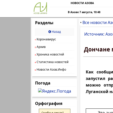
НОВОСТИ АЗОВА
В Азове 7 августа, 10:48
Все новости Аз
Разделы
•
Назад
Источник: Азо
Коронавирус
1
Архив
Дончане 
2
Хроника новостей
3
Статистика новостей
4
Новости Азов.Инфо
5
Как сообщи
запустил р
Погода
можно отп
Луганской н
Орфография
Это ан