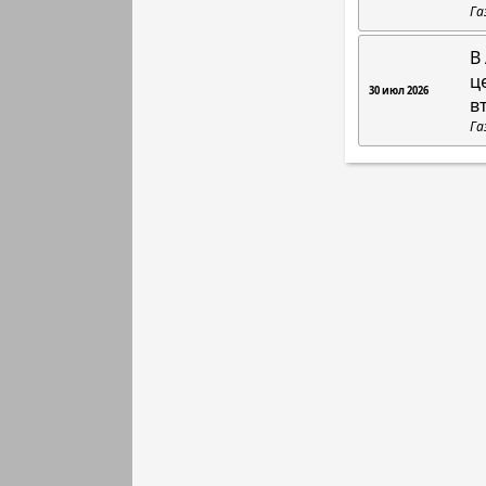
Га
В
ц
30 июл 2026
в
Га