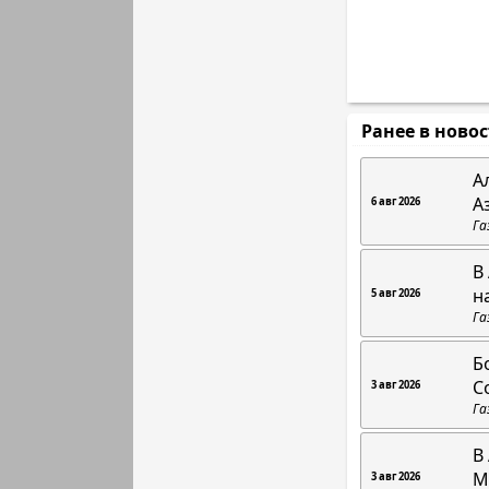
Ранее в ново
А
А
6 авг 2026
Га
В
н
5 авг 2026
Га
Б
С
3 авг 2026
Га
В
М
3 авг 2026