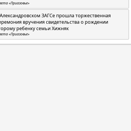
зета «Приазовье»
 Александровском ЗАГСе прошла торжественная
еремония вручения свидетельства о рождении
торому ребенку семьи Хижняк
зета «Приазовье»