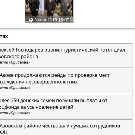
8 мая 2018 15:07
стях
лексей Господарев оценил туристический потенциал
зовского района
зета «Приазовье»
 Азове продолжаются рейды по проверке мест
ахождения несовершеннолетних
зета «Приазовье»
олее 350 донских семей получили выплаты от
оцфонда за усыновление детей
зета «Приазовье»
 Азовском районе чествовали лучших сотрудников
ФЦ