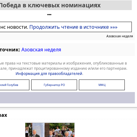
Победа в ключевых номинациях
онс новости.
Продолжить чтение в источнике »»»
Азовская неделя
сточник:
Азовская неделя
е права на текстовые материалы и изображения, опубликованные в
але, принадлежат процитированному изданию и/или его партнерам.
Информация для правообладателей
.
илий Голубев
Губернатор РО
МФЦ
мах