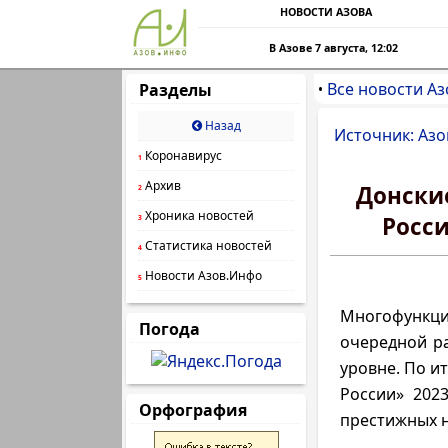
НОВОСТИ АЗОВА
В Азове 7 августа, 12:02
Все новости Аз
Разделы
•
Назад
Источник: Азо
Коронавирус
1
Архив
Донски
2
Хроника новостей
Росси
3
Статистика новостей
4
Новости Азов.Инфо
5
Многофункц
Погода
очередной ра
уровне. По и
России» 2023
Орфография
престижных 