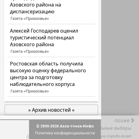
Азовского района на
диспансеризацию
Газета «Приазовье»
Алексей Господарев оценил
туристический потенциал
Азовского района
Газета «Приазовье»
Ростовская область получила
высокую оценку федерального
центра за подготовку
наблюдательного корпуса
Газета «Приазовье»
» Архив новостей «
позже
© 2000-2026 Азов-точка-Инфо
В Азове пройдут дополнительные выборы
Политика конфиденциальности
[24.01.2018] Пресс-служба Администрации города Азова