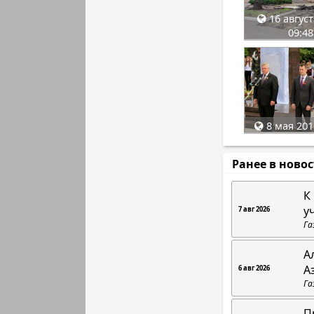
16 август
09:48
8 мая 201
Ранее в ново
К
у
7 авг 2026
Га
А
А
6 авг 2026
Га
П