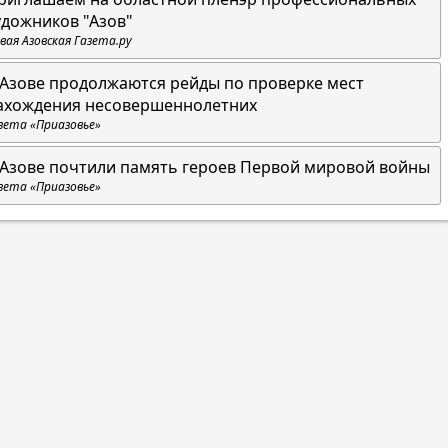
удожников "Азов"
вая Азовская Газета.ру
 Азове продолжаются рейды по проверке мест
ахождения несовершеннолетних
зета «Приазовье»
 Азове почтили память героев Первой мировой войны
зета «Приазовье»