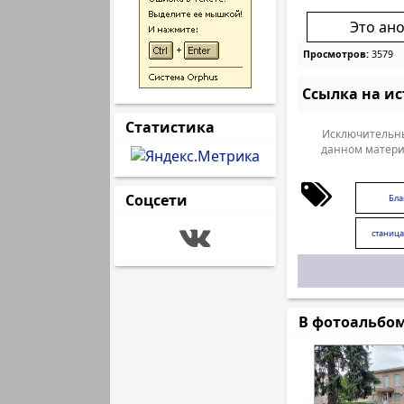
Это ан
Просмотров:
3579
Ссылка на и
Статистика
Исключительны
данном матери
Соцсети
Бла
станица
В фотоальбо