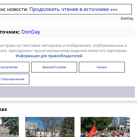
онс новости.
Продолжить чтение в источнике »»»
DonDay
сточник:
DonDay
е права на текстовые материалы и изображения, опубликованные в
але, принадлежат процитированному изданию и/или его партнерам.
Информация для правообладателей
.
гоустройство
Василий Голубев
Казаки
 Старочеркасская
мах