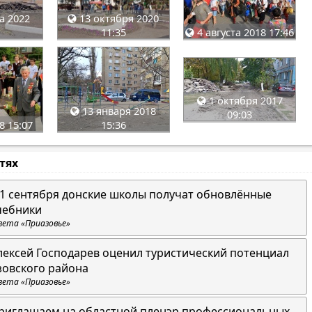
а 2022
13 октября 2020
4 августа 2018 17:46
11:35
1 октября 2017
13 января 2018
09:03
8 15:07
15:36
стях
 1 сентября донские школы получат обновлённые
чебники
зета «Приазовье»
лексей Господарев оценил туристический потенциал
зовского района
зета «Приазовье»
риглашаем на областной пленэр профессиональных