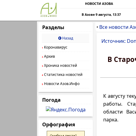
НОВОСТИ АЗОВА
В Азове 9 августа, 13:37
Все новости Аз
Разделы
•
Назад
Источник: Do
Коронавирус
1
Архив
В Старо
2
Хроника новостей
3
Статистика новостей
4
Новости Азов.Инфо
5
К августу те
Погода
работы. Ста
области Вас
парка.
Орфография