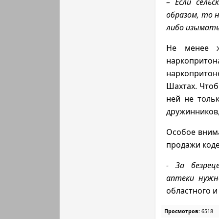
– Если сель
образом, то 
либо изымать
Не менее 
наркопритона
наркопритоно
Шахтах. Чтоб
ней не толь
дружинников,
Особое внима
продажи коде
- За безрец
аптеки нужн
областного и
Просмотров:
6518