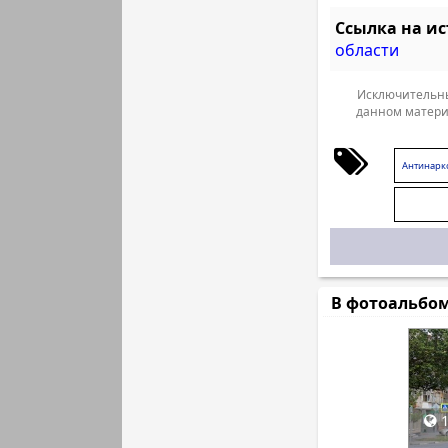
Ссылка на и
области
Исключительны
данном матери
Антинарк
В фотоальбо
1