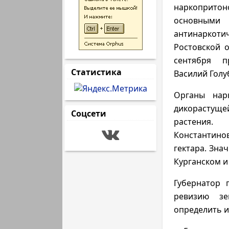
наркопр
основными 
антинаркот
Ростовской о
сентября п
Статистика
Василий Голу
Органы нар
дикорастущ
Соцсети
растения.
Константино
гектара. Зна
Курганском и
Губернатор 
ревизию зе
определить и