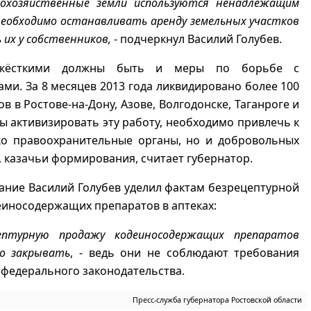
скохозяйственные земли используются ненадлежащим
необходимо останавливать аренду земельных участков
 их у собственников,
- подчеркнул Василий Голубев.
жёсткими должны быть и меры по борьбе с
ми. За 8 месяцев 2013 года ликвидировано более 100
в в Ростове-на-Дону, Азове, Волгодонске, Таганроге и
ы активизировать эту работу, необходимо привлечь к
ко правоохранительные органы, но и добровольных
 казачьи формирования, считает губернатор.
ние Василий Голубев уделил фактам безрецептурной
иносодержащих препаратов в аптеках:
ептурную продажу кодеиносодержащих препаратов
о закрывать
, - ведь они не соблюдают требования
 федерального законодательства.
Пресс-служба губернатора Ростовской области