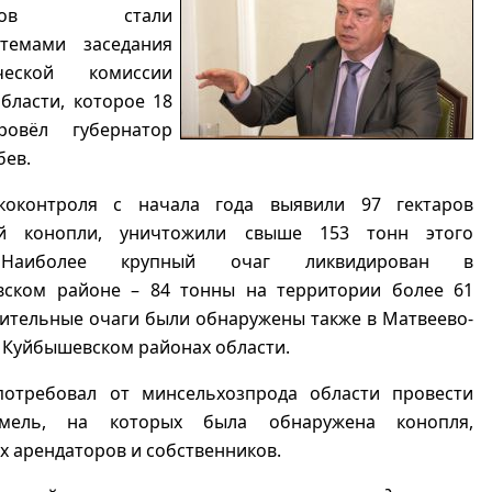
итонов стали
темами заседания
ической комиссии
бласти, которое 18
ровёл губернатор
бев.
коконтроля с начала года выявили 97 гектаров
ей конопли, уничтожили свыше 153 тонн этого
 Наиболее крупный очаг ликвидирован в
вском районе – 84 тонны на территории более 61
чительные очаги были обнаружены также в Матвеево-
 Куйбышевском районах области.
потребовал от минсельхозпрода области провести
мель, на которых была обнаружена конопля,
х арендаторов и собственников.