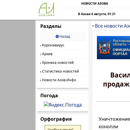
НОВОСТИ АЗОВА
В Азове 6 августа, 01:21
Все новости Аз
Разделы
•
Назад
Коронавирус
1
Архив
2
Хроника новостей
3
Статистика новостей
4
Васил
Новости Азов.Инфо
5
продаж
Погода
Орфография
Уничтожен
конопли 