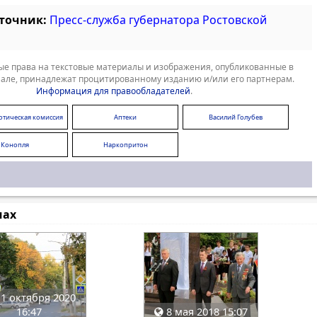
сточник:
Пресс-служба губернатора Ростовской
е права на текстовые материалы и изображения, опубликованные в
але, принадлежат процитированному изданию и/или его партнерам.
Информация для правообладателей
.
отическая комиссия
Аптеки
Василий Голубев
Конопля
Наркопритон
мах
1 октября 2020
16:47
8 мая 2018 15:07