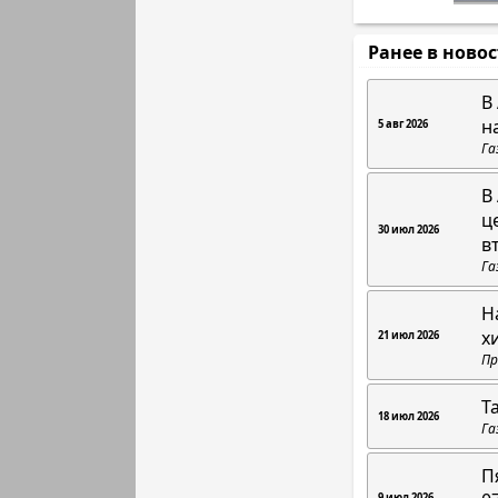
Ранее в ново
В
н
5 авг 2026
Га
В
ц
30 июл 2026
в
Га
Н
х
21 июл 2026
Пр
Т
18 июл 2026
Га
П
9 июл 2026