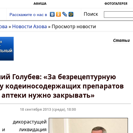
АФИША
ФОТОГАЛЕРЕЯ
Поиск
Расскажите о нас в
ова
»
Новости Азова
»
Просмотр новости
Статьи
ий Голубев: «За безрецептурную
у кодеиносодержащих препаратов
аптеки нужно закрывать»
18 сентября 2013 (среда), 18:00
ие дикорастущей
и ликвидация