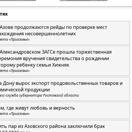
стях
 Азове продолжаются рейды по проверке мест
ахождения несовершеннолетних
зета «Приазовье»
 Александровском ЗАГСе прошла торжественная
еремония вручения свидетельства о рождении
торому ребенку семьи Хижняк
зета «Приазовье»
а Дону вырос экспорт продовольственных товаров и
имической продукции
есс-служба губернатора Ростовской области
ам, где живут любовь и верность
зета «Приазовье»
ять пар из Азовского района заключили брак